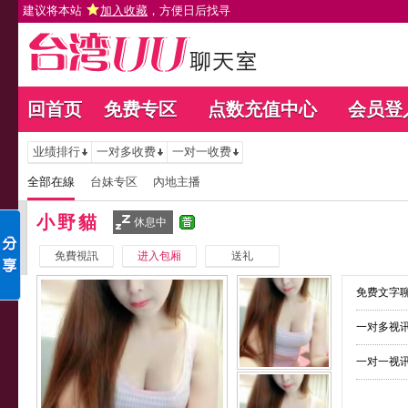
建议将本站
加入收藏
，方便日后找寻
回首页
免费专区
点数充值中心
会员登
业绩排行
一对多收费
一对一收费
全部在線
台妹专区
內地主播
小野貓
休息中
免費視訊
进入包厢
送礼
免费文字聊
一对多视讯
一对一视讯