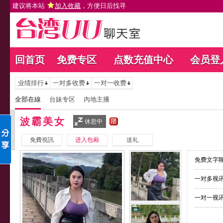
建议将本站
加入收藏
，方便日后找寻
回首页
免费专区
点数充值中心
会员登
业绩排行
一对多收费
一对一收费
全部在線
台妹专区
內地主播
波霸美女
休息中
免費視訊
进入包厢
送礼
免费文字聊
一对多视讯
一对一视讯