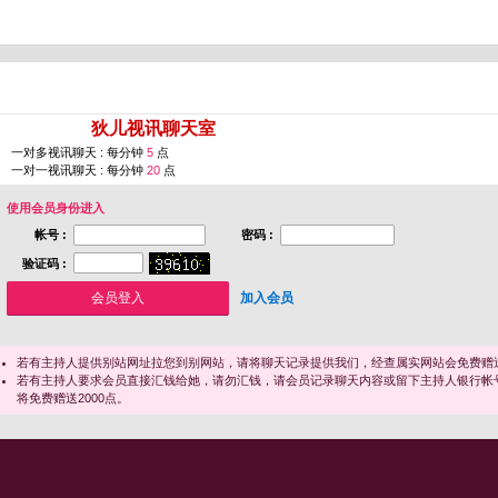
您即将进入 [
狄儿视讯聊天室
]
一对多视讯聊天 : 每分钟
5
点
一对一视讯聊天 : 每分钟
20
点
使用会员身份进入
帐号 :
密码 :
验证码 :
加入会员
若有主持人提供别站网址拉您到别网站，请将聊天记录提供我们，经查属实网站会免费赠送
若有主持人要求会员直接汇钱给她，请勿汇钱，请会员记录聊天内容或留下主持人银行帐
将免费赠送2000点。