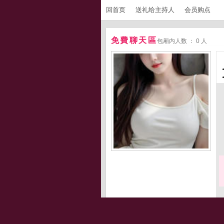
回首页
送礼给主持人
会员购点
免費聊天區
包厢内人数 ： 0 人