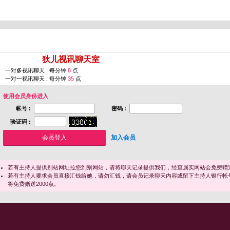
您即将进入 [
狄儿视讯聊天室
]
一对多视讯聊天 : 每分钟
8
点
一对一视讯聊天 : 每分钟
35
点
使用会员身份进入
帐号 :
密码 :
验证码 :
加入会员
若有主持人提供别站网址拉您到别网站，请将聊天记录提供我们，经查属实网站会免费赠送
若有主持人要求会员直接汇钱给她，请勿汇钱，请会员记录聊天内容或留下主持人银行帐
将免费赠送2000点。