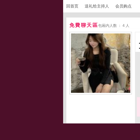
回首页
送礼给主持人
会员购点
免費聊天區
包厢内人数 ： 4 人