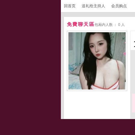
回首页
送礼给主持人
会员购点
免費聊天區
包厢内人数 ： 0 人