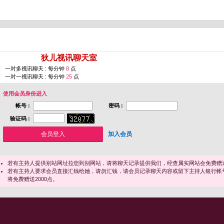
您即将进入 [
狄儿视讯聊天室
]
一对多视讯聊天 : 每分钟
8
点
一对一视讯聊天 : 每分钟
25
点
使用会员身份进入
帐号 :
密码 :
验证码 :
加入会员
若有主持人提供别站网址拉您到别网站，请将聊天记录提供我们，经查属实网站会免费赠送
若有主持人要求会员直接汇钱给她，请勿汇钱，请会员记录聊天内容或留下主持人银行帐
将免费赠送2000点。