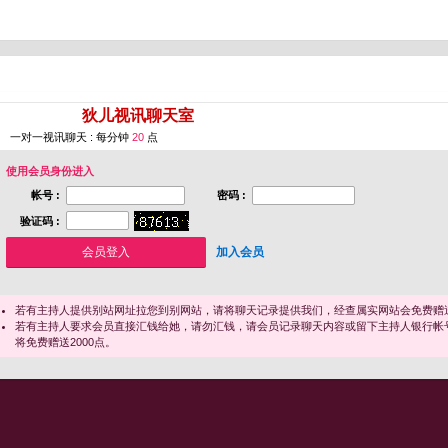
您即将进入 [
狄儿视讯聊天室
]
一对一视讯聊天 : 每分钟
20
点
使用会员身份进入
帐号 :
密码 :
验证码 :
加入会员
若有主持人提供别站网址拉您到别网站，请将聊天记录提供我们，经查属实网站会免费赠送
若有主持人要求会员直接汇钱给她，请勿汇钱，请会员记录聊天内容或留下主持人银行帐
将免费赠送2000点。