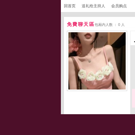
回首页
送礼给主持人
会员购点
免費聊天區
包厢内人数 ： 0 人