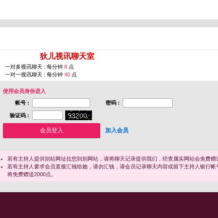
您即将进入 [
狄儿视讯聊天室
]
一对多视讯聊天 : 每分钟
8
点
一对一视讯聊天 : 每分钟
40
点
使用会员身份进入
帐号 :
密码 :
验证码 :
加入会员
若有主持人提供别站网址拉您到别网站，请将聊天记录提供我们，经查属实网站会免费赠送
若有主持人要求会员直接汇钱给她，请勿汇钱，请会员记录聊天内容或留下主持人银行帐
将免费赠送2000点。