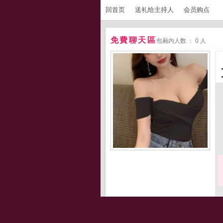
回首页
送礼给主持人
会员购点
免費聊天區
包厢内人数 ： 0 人