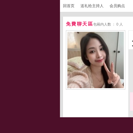
回首页
送礼给主持人
会员购点
免費聊天區
包厢内人数 ： 0 人