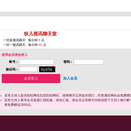
您即将进入 [
狄儿视讯聊天室
]
一对多视讯聊天 : 每分钟
8
点
一对一视讯聊天 : 每分钟
40
点
使用会员身份进入
帐号 :
密码 :
验证码 :
加入会员
若有主持人提供别站网址拉您到别网站，请将聊天记录提供我们，经查属实网站会免费赠送
若有主持人要求会员直接汇钱给她，请勿汇钱，请会员记录聊天内容或留下主持人银行帐
将免费赠送2000点。